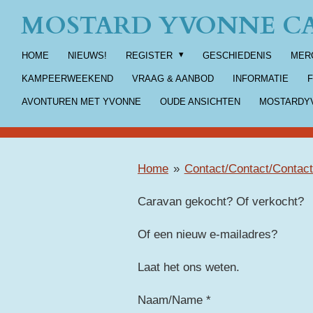
MOSTARD YVONNE CA
Ga
direct
HOME
NIEUWS!
REGISTER
GESCHIEDENIS
MER
naar
de
KAMPEERWEEKEND
VRAAG & AANBOD
INFORMATIE
hoofdinhoud
AVONTUREN MET YVONNE
OUDE ANSICHTEN
MOSTARDYV
Home
»
Contact/Contact/Contact
Caravan gekocht? Of verkocht?
Of een nieuw e-mailadres?
Laat het ons weten.
Naam/Name *