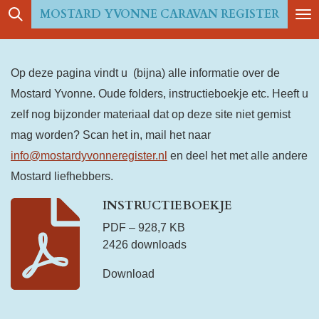
MOSTARD YVONNE CARAVAN REGISTER
Ga
direct
naar
Op deze pagina vindt u (bijna) alle informatie over de
de
Mostard Yvonne. Oude folders, instructieboekje etc. Heeft u
hoofdinhoud
zelf nog bijzonder materiaal dat op deze site niet gemist
mag worden? Scan het in, mail het naar
info@mostardyvonneregister
.nl
en deel het met alle andere
Mostard liefhebbers.
INSTRUCTIEBOEKJE
PDF – 928,7 KB
2426 downloads
Download