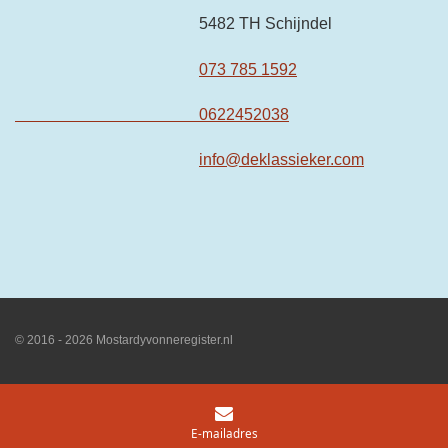
5482 TH Schijndel
073 785 1592
0622452038
info@deklassieker.com
© 2016 - 2026 Mostardyvonneregister.nl
E-mailadres