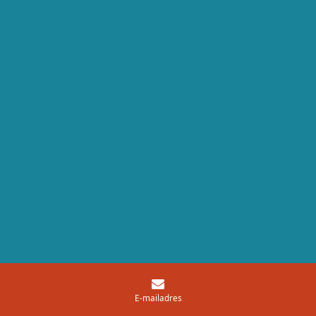
E-mailadres