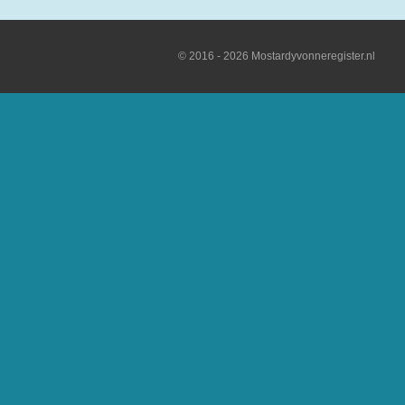
© 2016 - 2026 Mostardyvonneregister.nl