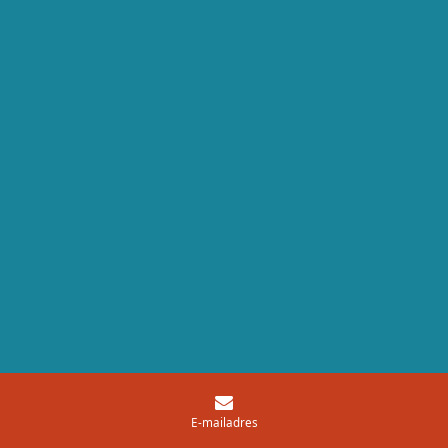
E-mailadres