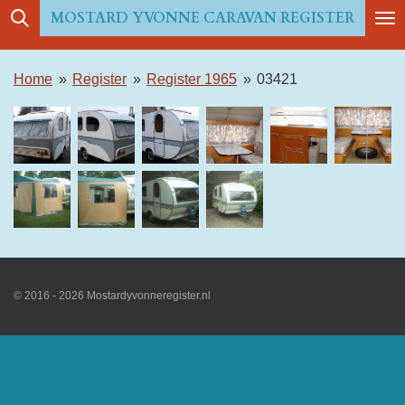
MOSTARD YVONNE CARAVAN REGISTER
Ga
direct
naar
Home
»
Register
»
Register 1965
»
03421
de
hoofdinhoud
© 2016 - 2026 Mostardyvonneregister.nl