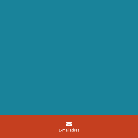
E-mailadres