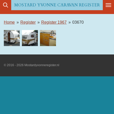
MOSTARD YVONNE CARAVAN REGISTER
Ga
direct
naar
Home
»
Register
»
Register 1967
»
03670
de
hoofdinhoud
© 2016 - 2026 Mostardyvonneregister.nl