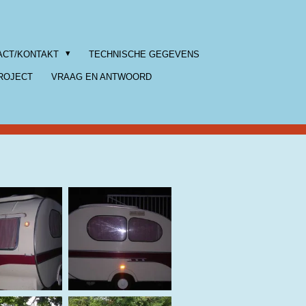
ACT/KONTAKT
TECHNISCHE GEGEVENS
ROJECT
VRAAG EN ANTWOORD