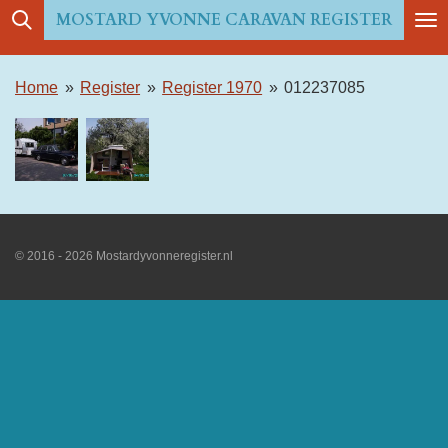
MOSTARD YVONNE CARAVAN REGISTER
Ga
direct
naar
Home
»
Register
»
Register 1970
»
012237085
de
hoofdinhoud
© 2016 - 2026 Mostardyvonneregister.nl