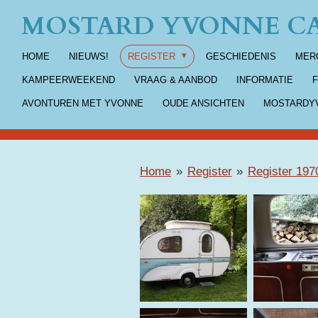
MOSTARD YVONNE CA
Ga
direct
HOME
NIEUWS!
REGISTER
GESCHIEDENIS
MER
naar
de
KAMPEERWEEKEND
VRAAG & AANBOD
INFORMATIE
hoofdinhoud
AVONTUREN MET YVONNE
OUDE ANSICHTEN
MOSTARDYV
Home
»
Register
»
Register 197