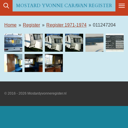
MOSTARD YVONNE CARAVAN REGISTER
Ga
direct
naar
Home
»
Register
»
Register 1971-1974
»
011247204
de
hoofdinhoud
© 2016 - 2026 Mostardyvonneregister.nl