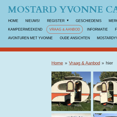
MOSTARD YVONNE CA
Ga
direct
HOME
NIEUWS!
REGISTER
GESCHIEDENIS
MER
naar
de
KAMPEERWEEKEND
VRAAG & AANBOD
INFORMATIE
hoofdinhoud
AVONTUREN MET YVONNE
OUDE ANSICHTEN
MOSTARDYV
Home
»
Vraag & Aanbod
»
hier