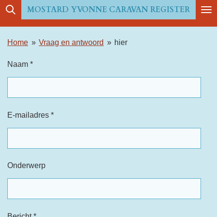
MOSTARD YVONNE CARAVAN REGISTER
Ga
direct
naar
Home
»
Vraag en antwoord
»
hier
de
Naam *
hoofdinhoud
E-mailadres *
Onderwerp
Bericht *